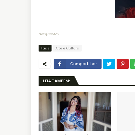
awhj7hwfo2
Tags
Arte e Cultura
Compartilhar
LEIA TAMBÉM: