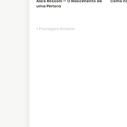
Alice Rossoni — O Nascimento de
Como n
uma Pintora
Postagem Anterior