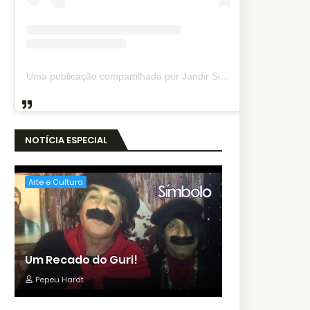
Uma publicação compartilhada por Jandir Sidnei (@jandirsidnei)
NOTÍCIA ESPECIAL
Arte e Cultura
Um Recado do Guri!
Pepeu Hardt