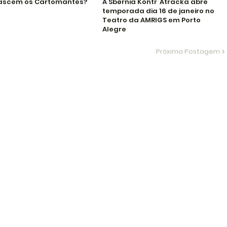
ascem os Cartomantes?
A Sbørnia Kontr`Atracka abre
temporada dia 16 de janeiro no
Teatro da AMRIGS em Porto
Alegre
Próxima Postagem