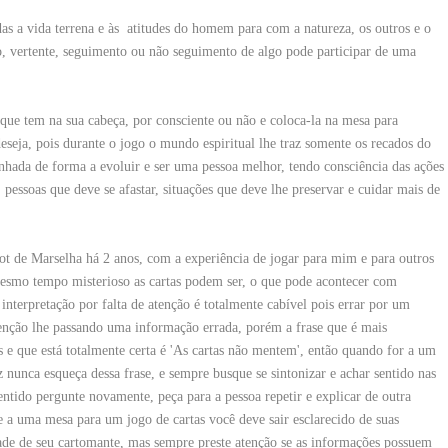
s a vida terrena e às
atitudes do homem para com a natureza, os outros e o
o, vertente, seguimento ou não seguimento de algo pode participar de uma
 que tem na sua cabeça, por consciente ou não e coloca-la na mesa para
eseja, pois durante o jogo o mundo espiritual lhe traz somente os recados do
inhada de forma a evoluir e ser uma pessoa melhor, tendo consciência das ações
 pessoas que deve se afastar, situações que deve lhe preservar e cuidar mais de
t de Marselha há 2 anos, com a experiência de jogar para mim e para outros
 mesmo tempo misterioso as cartas podem ser, o que pode acontecer com
interpretação por falta de atenção é totalmente cabível pois errar por um
tenção lhe passando uma informação errada, porém a frase que é mais
 e que está totalmente certa é 'As cartas não mentem', então quando for a um
 nunca esqueça dessa frase, e sempre busque se sintonizar e achar sentido nas
sentido pergunte novamente, peça para a pessoa repetir e explicar de outra
 a uma mesa para um jogo de cartas você deve sair esclarecido de suas
dade de seu cartomante, mas sempre preste atenção se as informações possuem