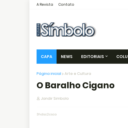
A Revista
Contato
CAPA
NEWS
EDITORIAIS
COLU
Página inicial
Arte e Cultura
O Baralho Cigano
Jandir Simbolo
3hdsc2csco