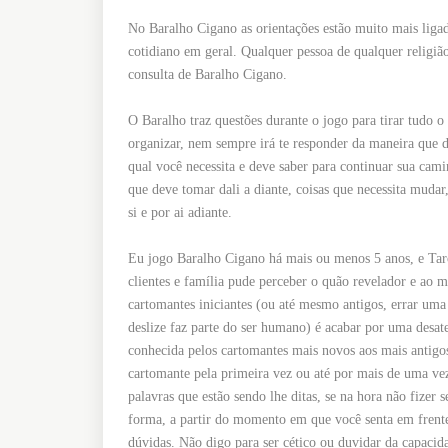
No Baralho Cigano as orientações estão muito mais ligada
cotidiano em geral. Qualquer pessoa de qualquer religiã
consulta de Baralho Cigano.
O Baralho traz questões durante o jogo para tirar tudo o
organizar, nem sempre irá te responder da maneira que d
qual você necessita e deve saber para continuar sua cam
que deve tomar dali a diante, coisas que necessita mudar,
si e por ai adiante.
Eu jogo Baralho Cigano há mais ou menos 5 anos, e Taro
clientes e família pude perceber o quão revelador e ao
cartomantes iniciantes (ou até mesmo antigos, errar uma 
deslize faz parte do ser humano) é acabar por uma desa
conhecida pelos cartomantes mais novos aos mais antigos
cartomante pela primeira vez ou até por mais de uma vez
palavras que estão sendo lhe ditas, se na hora não fizer 
forma, a partir do momento em que você senta em frente
dúvidas. Não digo para ser cético ou duvidar da capaci