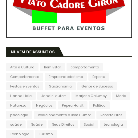
NUVEM DE ASSUNTOS
Arte e Cultura
Bem Estar
comportamento
Comportamento
Empreendedorismo
Esporte
Festas e Eventos
Gastronomia
Gente de Sucesso
Hanna Lídia
Jandir Lautert
Marjorie Calumby
Moda
Natureza
Negócios
Pepeu Hardt
Política
psicologia
Relacionamento e Bom Humor
Roberto Pires
saúde
Saúde
Seus Direitos
Social
tecnologia
Tecnologia
Turismo