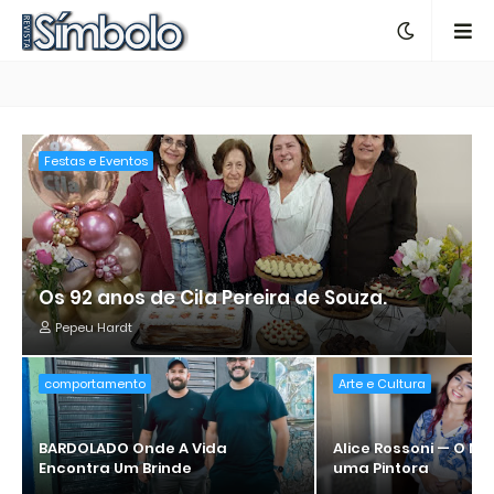
Festas e Eventos
Os 92 anos de Cila Pereira de Souza.
Pepeu Hardt
comportamento
Arte e Cultura
BARDOLADO Onde A Vida
Alice Rossoni — O N
Encontra Um Brinde
uma Pintora