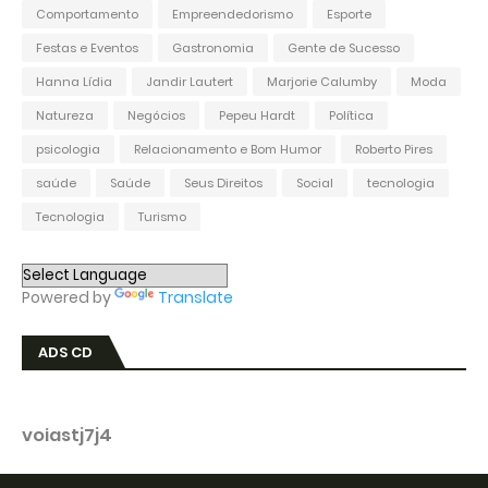
Comportamento
Empreendedorismo
Esporte
Festas e Eventos
Gastronomia
Gente de Sucesso
Hanna Lídia
Jandir Lautert
Marjorie Calumby
Moda
Natureza
Negócios
Pepeu Hardt
Política
psicologia
Relacionamento e Bom Humor
Roberto Pires
saúde
Saúde
Seus Direitos
Social
tecnologia
Tecnologia
Turismo
Powered by
Translate
ADS CD
voiastj7j4