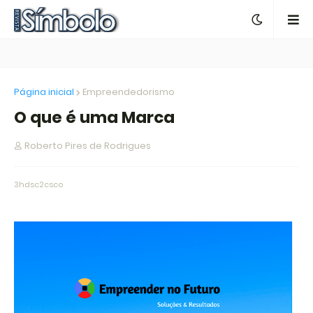
Página inicial
Empreendedorismo
O que é uma Marca
Roberto Pires de Rodrigues
3hdsc2csco