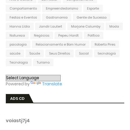
Comportamento
Empreendedorismo
Esporte
Festas e Eventos
Gastronomia
Gente de Sucesso
Hanna Lídia
Jandir Lautert
Marjorie Calumby
Moda
Natureza
Negócios
Pepeu Hardt
Política
psicologia
Relacionamento e Bom Humor
Roberto Pires
saúde
Saúde
Seus Direitos
Social
tecnologia
Tecnologia
Turismo
Powered by
Translate
ADS CD
voiastj7j4