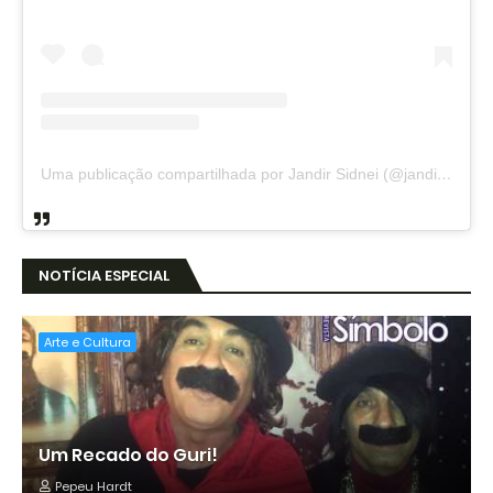
Uma publicação compartilhada por Jandir Sidnei (@jandirsidnei)
NOTÍCIA ESPECIAL
Arte e Cultura
Um Recado do Guri!
Pepeu Hardt