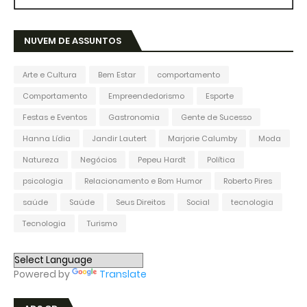
NUVEM DE ASSUNTOS
Arte e Cultura
Bem Estar
comportamento
Comportamento
Empreendedorismo
Esporte
Festas e Eventos
Gastronomia
Gente de Sucesso
Hanna Lídia
Jandir Lautert
Marjorie Calumby
Moda
Natureza
Negócios
Pepeu Hardt
Política
psicologia
Relacionamento e Bom Humor
Roberto Pires
saúde
Saúde
Seus Direitos
Social
tecnologia
Tecnologia
Turismo
Powered by
Translate