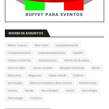
NUVEM DE ASSUNTOS
Arte e Cultura
Bem Estar
comportamento
Comportamento
Empreendedorismo
Esporte
Festas e Eventos
Gastronomia
Gente de Sucesso
Hanna Lídia
Jandir Lautert
Marjorie Calumby
Moda
Natureza
Negócios
Pepeu Hardt
Política
psicologia
Relacionamento e Bom Humor
Roberto Pires
saúde
Saúde
Seus Direitos
Social
tecnologia
Tecnologia
Turismo