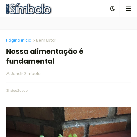
Página inicial
Bem Estar
Nossa alimentação é
fundamental
Jandir Simbolo
3hdsc2csco