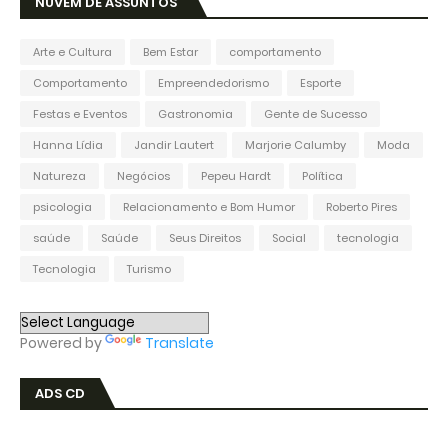
NUVEM DE ASSUNTOS
Arte e Cultura
Bem Estar
comportamento
Comportamento
Empreendedorismo
Esporte
Festas e Eventos
Gastronomia
Gente de Sucesso
Hanna Lídia
Jandir Lautert
Marjorie Calumby
Moda
Natureza
Negócios
Pepeu Hardt
Política
psicologia
Relacionamento e Bom Humor
Roberto Pires
saúde
Saúde
Seus Direitos
Social
tecnologia
Tecnologia
Turismo
Powered by
Translate
ADS CD