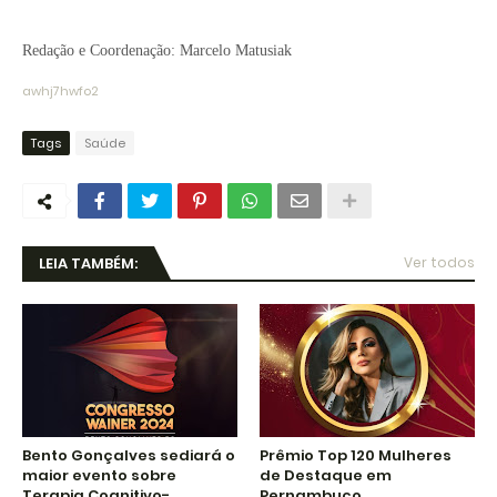
Redação e Coordenação: Marcelo Matusiak
awhj7hwfo2
Tags
Saúde
LEIA TAMBÉM:
Ver todos
Bento Gonçalves sediará o
Prêmio Top 120 Mulheres
maior evento sobre
de Destaque em
Terapia Cognitivo-
Pernambuco