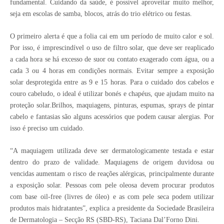
fundamental. Cuidando da saúde, é possível aproveitar muito melhor,
seja em escolas de samba, blocos, atrás do trio elétrico ou festas.
O primeiro alerta é que a folia cai em um período de muito calor e sol.
Por isso, é imprescindível o uso de filtro solar, que deve ser reaplicado
a cada hora se há excesso de suor ou contato exagerado com água, ou a
cada 3 ou 4 horas em condições normais. Evitar sempre a exposição
solar desprotegida entre as 9 e 15 horas. Para o cuidado dos cabelos e
couro cabeludo, o ideal é utilizar bonés e chapéus, que ajudam muito na
proteção solar.
Brilhos, maquiagens, pinturas, espumas, sprays de pintar
cabelo e fantasias são alguns acessórios que podem causar alergias. Por
isso é preciso um cuidado.
“A maquiagem utilizada deve ser dermatologicamente testada e estar
dentro do prazo de validade. Maquiagens de origem duvidosa ou
vencidas aumentam o risco de reações alérgicas, principalmente durante
a exposição solar. Pessoas com pele oleosa devem procurar produtos
com base oil-free (livres de óleo) e as com pele seca podem utilizar
produtos mais hidratantes”, explica a presidente da Sociedade Brasileira
de Dermatologia – Secção RS (SBD-RS), Taciana Dal’Forno Dini.