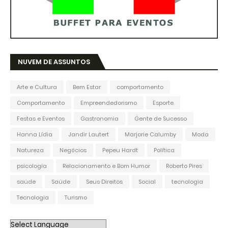
NUVEM DE ASSUNTOS
Arte e Cultura
Bem Estar
comportamento
Comportamento
Empreendedorismo
Esporte
Festas e Eventos
Gastronomia
Gente de Sucesso
Hanna Lídia
Jandir Lautert
Marjorie Calumby
Moda
Natureza
Negócios
Pepeu Hardt
Política
psicologia
Relacionamento e Bom Humor
Roberto Pires
saúde
Saúde
Seus Direitos
Social
tecnologia
Tecnologia
Turismo