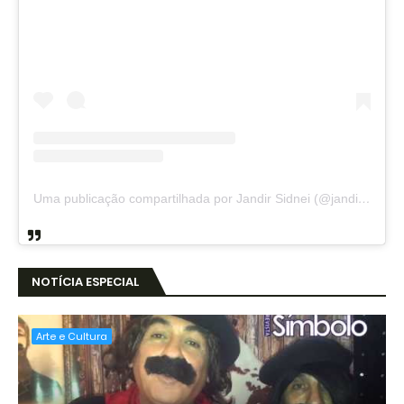
Uma publicação compartilhada por Jandir Sidnei (@jandirsidnei)
NOTÍCIA ESPECIAL
Arte e Cultura