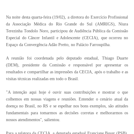
Na noite desta quarta-feira (19/02), a diretora do Exercício Profissional
da Associação Médica do Rio Grande do Sul (AMRIGS), Niura
Terezinha Tondolo Noro, participou de Audiência Pública da Comissão
Especial do Câncer Infantil e Adolescente (CECIA), que ocorreu no
Espaço da Convergência Adão Pretto, no Palácio Farroupilha.
A reunião foi coordenada pelo deputado estadual, Thiago Duarte
(DEM), presidente da Comissão e responsável por apresentar os
resultados e compartilhar as impressões da CECIA, após o trabalho e as
visitas técnicas realizadas em todo o Brasil.
"A intenção aqui hoje é ouvir suas contribuições e mostrar o que
colhemos em nossas viagens e reuniões. Entender o cenário atual da
doença no Brasil, no RS e se espelhar nos bons exemplos, são atitudes
fundamentais para tomarmos as decisões corretas e melhorarmos os
nossos atendimentos", salientou.
Para a relatora da CECIA, a deputada estadual Franciane Bayer (PSB),