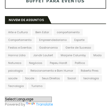
NUVEM DE ASSUNTOS
Arte e Cultura
Bem Estar
comportamento
Comportamento
Empreendedorismo
Esporte
Festas e Eventos
Gastronomia
Gente de Sucesso
Hanna Lídia
Jandir Lautert
Marjorie Calumby
Moda
Natureza
Negócios
Pepeu Hardt
Política
psicologia
Relacionamento e Bom Humor
Roberto Pires
saúde
Saúde
Seus Direitos
Social
tecnologia
Tecnologia
Turismo
Powered by
Translate