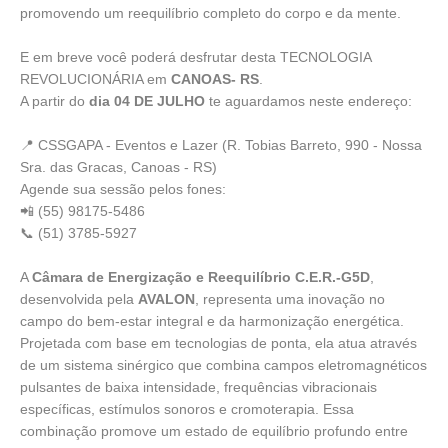
promovendo um reequilíbrio completo do corpo e da mente.
E em breve você poderá desfrutar desta TECNOLOGIA
REVOLUCIONÁRIA em
CANOAS- RS
.
A partir do
dia 04 DE JULHO
te aguardamos neste endereço:
📍 CSSGAPA - Eventos e Lazer (R. Tobias Barreto, 990 - Nossa
Sra. das Gracas, Canoas - RS)
Agende sua sessão pelos fones:
📲 (55) 98175-5486
📞 (51) 3785-5927
A
Câmara de Energização e Reequilíbrio C.E.R.-G5D
,
desenvolvida pela
AVALON
, representa uma inovação no
campo do bem-estar integral e da harmonização energética.
Projetada com base em tecnologias de ponta, ela atua através
de um sistema sinérgico que combina campos eletromagnéticos
pulsantes de baixa intensidade, frequências vibracionais
específicas, estímulos sonoros e cromoterapia. Essa
combinação promove um estado de equilíbrio profundo entre