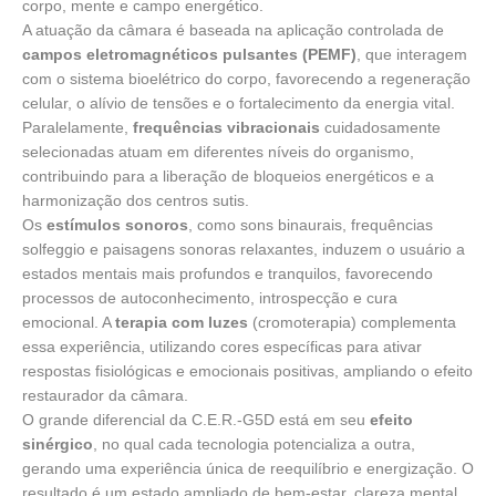
corpo, mente e campo energético.
A atuação da câmara é baseada na aplicação controlada de
campos eletromagnéticos pulsantes (PEMF)
, que interagem
com o sistema bioelétrico do corpo, favorecendo a regeneração
celular, o alívio de tensões e o fortalecimento da energia vital.
Paralelamente,
frequências vibracionais
cuidadosamente
selecionadas atuam em diferentes níveis do organismo,
contribuindo para a liberação de bloqueios energéticos e a
harmonização dos centros sutis.
Os
estímulos sonoros
, como sons binaurais, frequências
solfeggio e paisagens sonoras relaxantes, induzem o usuário a
estados mentais mais profundos e tranquilos, favorecendo
processos de autoconhecimento, introspecção e cura
emocional. A
terapia com luzes
(cromoterapia) complementa
essa experiência, utilizando cores específicas para ativar
respostas fisiológicas e emocionais positivas, ampliando o efeito
restaurador da câmara.
O grande diferencial da C.E.R.-G5D está em seu
efeito
sinérgico
, no qual cada tecnologia potencializa a outra,
gerando uma experiência única de reequilíbrio e energização. O
resultado é um estado ampliado de bem-estar, clareza mental,