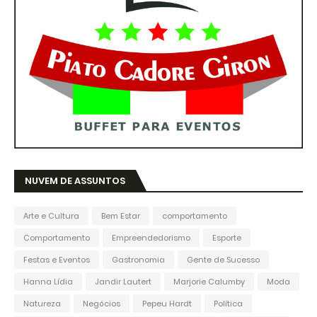
NUVEM DE ASSUNTOS
Arte e Cultura
Bem Estar
comportamento
Comportamento
Empreendedorismo
Esporte
Festas e Eventos
Gastronomia
Gente de Sucesso
Hanna Lídia
Jandir Lautert
Marjorie Calumby
Moda
Natureza
Negócios
Pepeu Hardt
Política