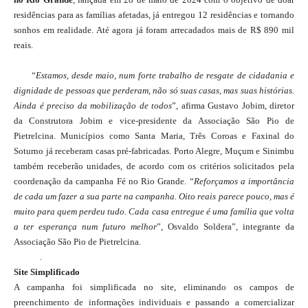
residências para as famílias afetadas, já entregou 12 residências e tornando
sonhos em realidade. Até agora já foram arrecadados mais de R$ 890 mil
reais.
“
Estamos, desde maio, num forte trabalho de resgate de cidadania e
dignidade de pessoas que perderam, não só suas casas, mas suas histórias.
Ainda é preciso da mobilização de todos
”, afirma Gustavo Jobim, diretor
da Construtora Jobim e vice-presidente da Associação São Pio de
Pietrelcina. Municípios como Santa Maria, Três Coroas e Faxinal do
Soturno já receberam casas pré-fabricadas. Porto Alegre, Muçum e Sinimbu
também receberão unidades, de acordo com os critérios solicitados pela
coordenação da campanha Fé no Rio Grande. “
Reforçamos a importância
de cada um fazer a sua parte na campanha. Oito reais parece pouco, mas é
muito para quem perdeu tudo.
Cada casa entregue é uma família que volta
a ter esperança num futuro melhor
”, Osvaldo Soldera”, integrante da
Associação São Pio de Pietrelcina.
.
Site Simplificado
A campanha foi simplificada no site, eliminando os campos de
preenchimento de informações individuais e passando a comercializar