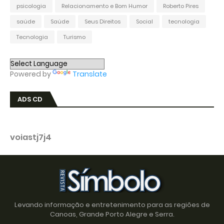
psicologia
Relacionamento e Bom Humor
Roberto Pires
saúde
Saúde
Seus Direitos
Social
tecnologia
Tecnologia
Turismo
Powered by
Translate
ADS CD
voiastj7j4
Levando informação e entretenimento para as regiões de
Canoas, Grande Porto Alegre e Serra.