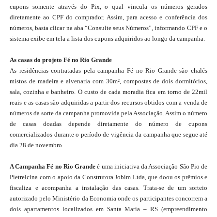
cupons somente através do Pix, o qual vincula os números gerados
diretamente ao CPF do comprador. Assim, para acesso e conferência dos
números, basta clicar na aba “Consulte seus Números”, informando CPF e o
sistema exibe em tela a lista dos cupons adquiridos ao longo da campanha.
As casas do projeto Fé no Rio Grande
As residências contratadas pela campanha Fé no Rio Grande são chalés
mistos de madeira e alvenaria com 30m², compostas de dois dormitórios,
sala, cozinha e banheiro. O custo de cada moradia fica em torno de 22mil
reais e as casas são adquiridas a partir dos recursos obtidos com a venda de
números da sorte da campanha promovida pela Associação. Assim o número
de casas doadas depende diretamente do número de cupons
comercializados durante o período de vigência da campanha que s
egue até
dia 28 de novembro.
A Campanha Fé no Rio Grande
é uma iniciativa da Associação São Pio de
Pietrelcina com o apoio da Construtora Jobim Ltda, que doou os prêmios e
fiscaliza e acompanha a instalação das casas. Trata-se de um sorteio
autorizado pelo Ministério da Economia onde os participantes concorrem a
dois apartamentos localizados em Santa Maria – RS (empreendimento