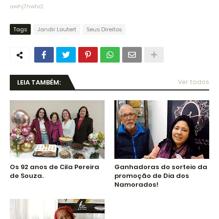
awhj7hwfo2
Tags
Jandir Lautert
Seus Direitos
LEIA TAMBÉM:
Ver todos
Os 92 anos de Cila Pereira
Ganhadoras do sorteio da
de Souza.
promoção de Dia dos
Namorados!