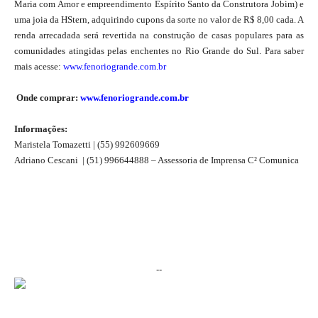
Maria com Amor e empreendimento Espírito Santo da Construtora Jobim) e
uma joia da HStern, adquirindo cupons da sorte no valor de R$ 8,00 cada. A
renda arrecadada será revertida na construção de casas populares para as
comunidades atingidas pelas enchentes no Rio Grande do Sul. Para saber
mais acesse:
www.fenoriogrande.com.br
Onde comprar:
www.fenoriogrande.com.br
Informações:
Maristela Tomazetti | (55) 992609669
Adriano Cescani | (51) 996644888 – Assessoria de Imprensa C² Comunica
--