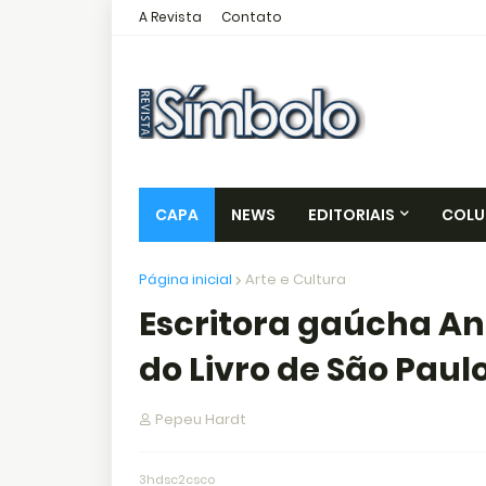
A Revista
Contato
CAPA
NEWS
EDITORIAIS
COLU
Página inicial
Arte e Cultura
Escritora gaúcha An
do Livro de São Paul
Pepeu Hardt
3hdsc2csco