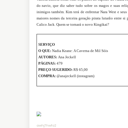
do navio, que diz saber tudo sobre os magos e suas rel
inimigos também. Kim terá de enfrentar Nara West e seus 
maiores nomes da terceira geração pirata lutarão entre si
Calico Jack. Quem se tornará o novo Kingikai?
SERVIÇO
O QUE:
Nadia Keane: A Caverna de Mil Sóis
AUTORES:
Ana Jeckell
PÁGINAS:
479
PREÇO SUGERIDO:
R$ 65,00
COMPRA:
@anajeckell (instagram)
awhj7hwfo2