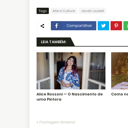
Tags
Arte e Cultura
Jandir Lautert
Compartilhar
LEIA TAMBÉM:
Alice Rossoni — O Nascimento de
Como n
uma Pintora
Postagem Anterior