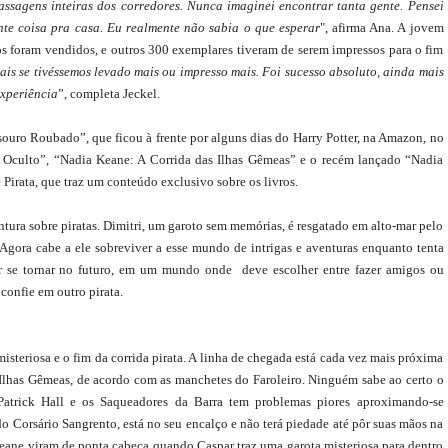
passagens inteiras dos corredores. Nunca imaginei encontrar tanta gente. Pensei
nte coisa pra casa. Eu realmente não sabia o que esperar
", afirma Ana. A jovem
dos foram vendidos, e outros 300 exemplares tiveram de serem impressos para o fim
s se tivéssemos levado mais ou impresso mais. Foi sucesso absoluto, ainda mais
xperiência
”, completa Jeckel.
souro Roubado”, que ficou à frente por alguns dias do Harry Potter, na Amazon, no
Oculto”, “Nadia Keane: A Corrida das Ilhas Gêmeas” e o recém lançado “Nadia
irata, que traz um conteúdo exclusivo sobre os livros.
ntura sobre piratas. Dimitri, um garoto sem memórias, é resgatado em alto-mar pelo
Agora cabe a ele sobreviver a esse mundo de intrigas e aventuras enquanto tenta
r se tornar no futuro, em um mundo onde deve escolher entre fazer amigos ou
 confie em outro pirata.
steriosa e o fim da corrida pirata. A linha de chegada está cada vez mais próxima
Ilhas Gêmeas, de acordo com as manchetes do Faroleiro. Ninguém sabe ao certo o
Patrick Hall e os Saqueadores da Barra tem problemas piores aproximando-se
do Corsário Sangrento, está no seu encalço e não terá piedade até pôr suas mãos na
eane viram de ponta cabeça quando Caspar traz uma garota misteriosa para dentro