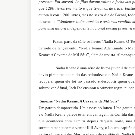
presente. Foi surreal. As filas davam voltas e fechavam 
que 1200 livros era muito e que teríamos de trazer basta
autora levou 1.200 livros, mas no sexto dia de Bienal, to
de semana. “
Vendemos todos também e teríamos vendido mai
para uma autora independente nacional em sua primeira e
Fazem parte da série os livros “Nadia Keane: O Te
período de lançamento, “Nadia Keane: Adentrando o Mar 
Keane: A Caverna de Mil Sóis”, além da revista Almanaque P
Nadia Keane é uma série de livros juvenil de ave
navio pirata mais temido das redondezas: o Nadia Keane. 
recuperar quem ele foi no passado e descobrir quem que
sobreviver. Afinal, Jack lhe ensinou a primeira regra: nunca
Sinopse “Nadia Keane: A Caverna de Mil Sóis”
Um garoto desaparecido. Um assassino louco. Uma garota mi
e o Nadia Keane parece estar em vantagem na Corrida das 
que aconteceu com Dimitri depois daquela noite, mas 
sorrateiramente com o vento: Kill Avery, o Louco, capitão 
valiosa Luneta Solar. Mas os planos do capitão do Nadia K