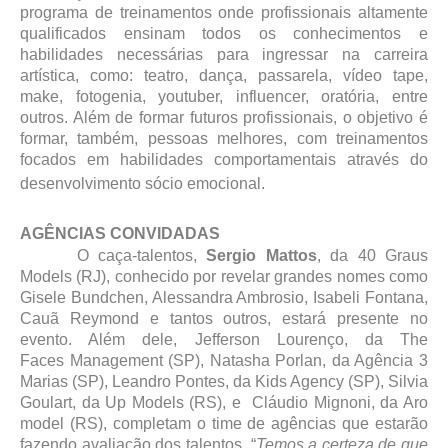
programa de treinamentos onde profissionais altamente
qualificados ensinam todos os conhecimentos e
habilidades necessárias para ingressar na carreira
artística, como: teatro, dança, passarela, vídeo tape,
make, fotogenia, youtuber, influencer, oratória, entre
outros. Além de formar futuros profissionais, o objetivo é
formar, também, pessoas melhores, com treinamentos
focados em habilidades comportamentais através do
desenvolvimento sócio emocional.
AGÊNCIAS CONVIDADAS
O caça-talentos,
Sergio Mattos
, da 40 Graus
Models (RJ), conhecido por revelar grandes nomes como
Gisele Bundchen, Alessandra Ambrosio, Isabeli Fontana,
Cauã Reymond e tantos outros, estará presente no
evento. Além dele, Jefferson Lourenço, da The
Faces Management (SP), Natasha Porlan, da Agência 3
Marias (SP), Leandro Pontes, da Kids Agency (SP), Silvia
Goulart, da Up Models (RS), e Cláudio Mignoni, da Aro
model (RS), completam o time de agências que estarão
fazendo avaliação dos talentos. “
Temos a certeza de que