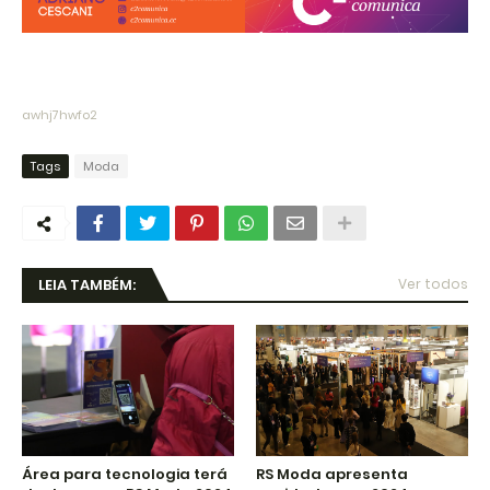
awhj7hwfo2
Tags
Moda
LEIA TAMBÉM:
Ver todos
Área para tecnologia terá
RS Moda apresenta