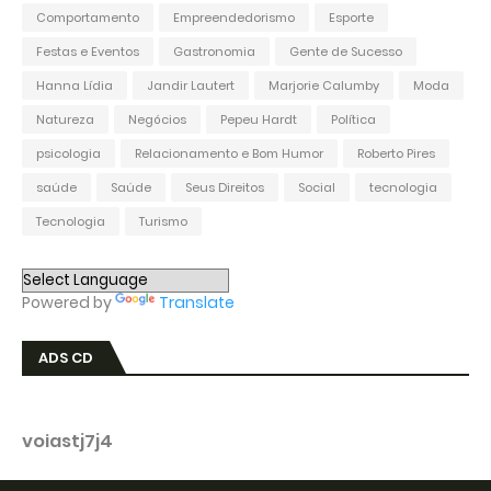
Comportamento
Empreendedorismo
Esporte
Festas e Eventos
Gastronomia
Gente de Sucesso
Hanna Lídia
Jandir Lautert
Marjorie Calumby
Moda
Natureza
Negócios
Pepeu Hardt
Política
psicologia
Relacionamento e Bom Humor
Roberto Pires
saúde
Saúde
Seus Direitos
Social
tecnologia
Tecnologia
Turismo
Powered by
Translate
ADS CD
voiastj7j4