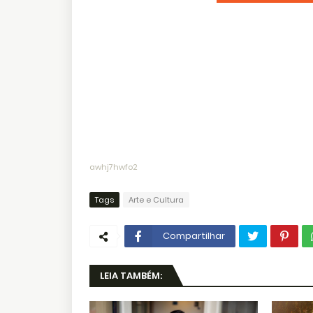
awhj7hwfo2
Tags
Arte e Cultura
Compartilhar
LEIA TAMBÉM: