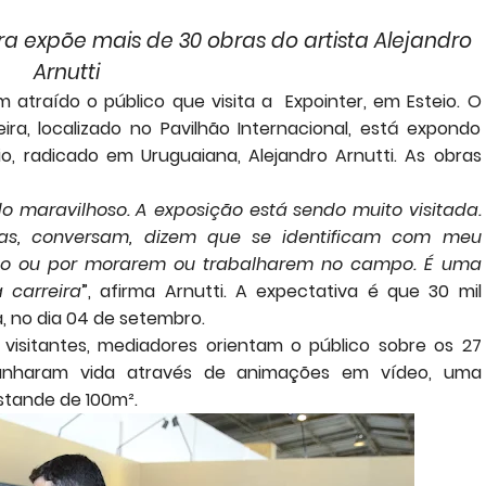
 expõe mais de 30 obras do artista Alejandro
Arnutti
m atraído o público que visita a Expointer
, em Esteio
. O
ra, localizado no Pavilhão Internacional, está expondo
io, radicado em Uruguaiana, Alejandro Arnutti. As obras
o maravilhoso. A exposição está sendo muito visitada.
as, conversam, dizem que se identificam com meu
po ou por morarem ou trabalharem no campo. É uma
 carreira
”, afirma Arnutti. A expectativa é que 30 mil
ra, no dia 04 de setembro.
 visitantes, mediadores orientam o público sobre os 27
ganharam vida através de animações em vídeo, uma
estande de 100m².