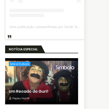
Uma publicação compartilhada por Jandir Sidnei (@jandirsidnei)
NOTÍCIA ESPECIAL
Arte e Cultura
Um Recado do Guri!
Pepeu Hardt