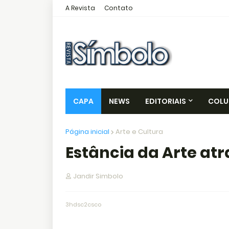
A Revista
Contato
CAPA
NEWS
EDITORIAIS
COLU
Página inicial
Arte e Cultura
Estância da Arte atr
Jandir Simbolo
3hdsc2csco