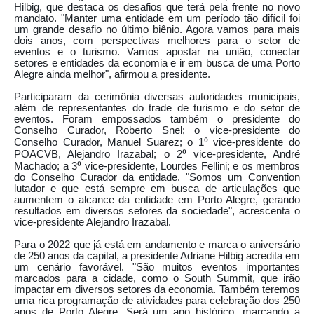
Hilbig, que destaca os desafios que terá pela frente no novo
mandato. "Manter uma entidade em um período tão difícil foi
um grande desafio no último biênio. Agora vamos para mais
dois anos, com perspectivas melhores para o setor de
eventos e o turismo. Vamos apostar na união, conectar
setores e entidades da economia e ir em busca de uma Porto
Alegre ainda melhor", afirmou a presidente.
Participaram da cerimônia diversas autoridades municipais,
além de representantes do trade de turismo e do setor de
eventos. Foram empossados também o presidente do
Conselho Curador, Roberto Snel; o vice-presidente do
⁰
Conselho Curador, Manuel Suarez; o 1
vice-presidente do
⁰
POACVB, Alejandro Irazabal; o 2
vice-presidente, André
⁰
Machado; a 3
vice-presidente, Lourdes Fellini; e os membros
do Conselho Curador da entidade. "Somos um Convention
lutador e que está sempre em busca de articulações que
aumentem o alcance da entidade em Porto Alegre, gerando
resultados em diversos setores da sociedade", acrescenta o
vice-presidente Alejandro Irazabal.
Para o 2022 que já está em andamento e marca o aniversário
de 250 anos da capital, a presidente Adriane Hilbig acredita em
um cenário favorável. "São muitos eventos importantes
marcados para a cidade, como o South Summit, que irão
impactar em diversos setores da economia. Também teremos
uma rica programação de atividades para celebração dos 250
anos de Porto Alegre. Será um ano histórico, marcando a