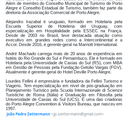
Além de membro do Conselho Municipal de Turismo de Porto
Alegre e Conselho Estadual de Turismo, também faz parte da
diretoria da Associação Comercial de Porto Alegre.
Alejandro Irazabal é uruguaio, formado em Hotelaria pela
Escuela Superior de Hoteleria del Uruguay, com
especialização em Hospitalidade pela ESSEC na França.
Desde de 2003 no Brasil, teve destacada atuação como
executivo em grandes redes como a Intercontinental e a
Accor. Desde 2016, é gerente-geral na Marriott International.
André Machado carrega mais de 20 anos de experiência em
hotéis do Rio Grande do Sul e Pernambuco. Ele é formado em
Hotelaria pela Universidade de Caxias do Sul (RS), com MBA
em Gestão de Pessoas pela Fundação Getúlio Vargas (FGV).
Atualmente é gerente-geral do Hotel Deville Porto Alegre.
Lourdes Fellini é empresária e fundadora da Fellini Turismo e
Viagens. Tem especialização em nível de pós-graduação em
Planejamento Turístico pela Scuola Internazionale di Scienze
Turistiche de Roma (Itália) e Graduação em Filosofia pela
Universidade de Caxias do Sul (UCS). É uma das criadoras
do Porto Alegre Convention & Visitors Bureau, que nasceu em
1997.
João Pedro Zettermann
<jp.szettermann@gmail.com>