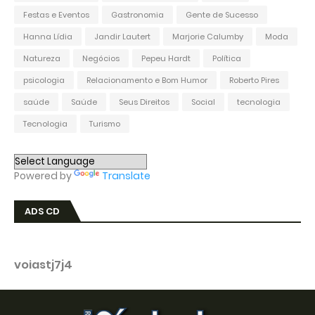
Festas e Eventos
Gastronomia
Gente de Sucesso
Hanna Lídia
Jandir Lautert
Marjorie Calumby
Moda
Natureza
Negócios
Pepeu Hardt
Política
psicologia
Relacionamento e Bom Humor
Roberto Pires
saúde
Saúde
Seus Direitos
Social
tecnologia
Tecnologia
Turismo
Powered by
Translate
ADS CD
voiastj7j4