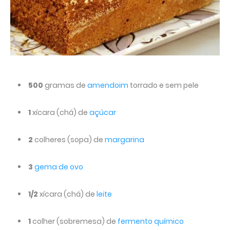
500
gramas de
amendoim
torrado e sem pele
1
xícara (chá) de
açúcar
2
colheres (sopa) de
margarina
3
gema de ovo
1/2
xícara (chá) de
leite
1
colher (sobremesa) de
fermento químico