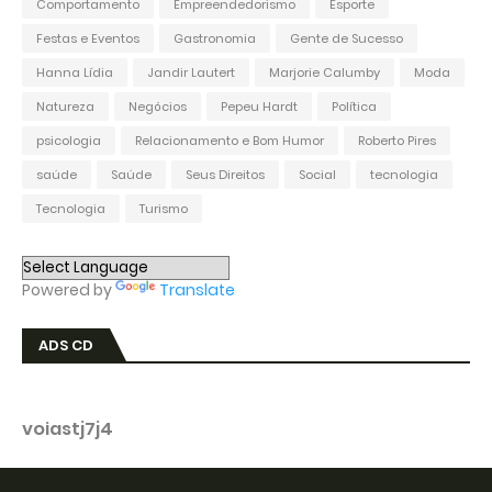
Comportamento
Empreendedorismo
Esporte
Festas e Eventos
Gastronomia
Gente de Sucesso
Hanna Lídia
Jandir Lautert
Marjorie Calumby
Moda
Natureza
Negócios
Pepeu Hardt
Política
psicologia
Relacionamento e Bom Humor
Roberto Pires
saúde
Saúde
Seus Direitos
Social
tecnologia
Tecnologia
Turismo
Powered by
Translate
ADS CD
voiastj7j4