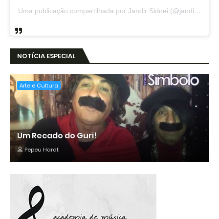
Uma publicação compartilhada por Jandir Sidnei (@jandirsidnei)
NOTÍCIA ESPECIAL
Arte e Cultura
Um Recado do Guri!
Pepeu Hardt