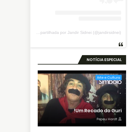
Uma publicação compartilhada por Jandir Sidnei (@jandirsidnei)
NOTÍCIA ESPECIAL
Arte e Cultura
Um Recado do Guri!
Pepeu Hardt