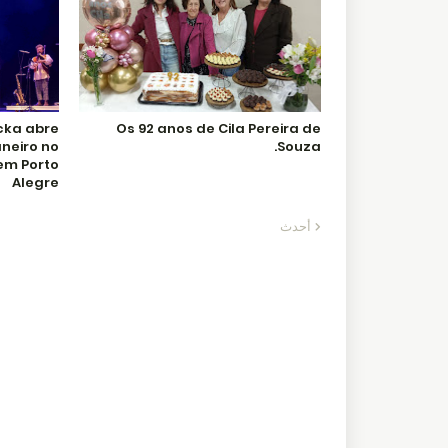
cka abre
Os 92 anos de Cila Pereira de
aneiro no
Souza.
em Porto
Alegre
أحدث