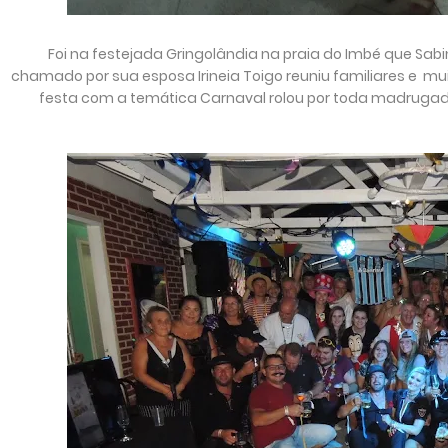
Foi na festejada Gringolândia na praia do Imbé que Sa
chamado por sua esposa Irineia Toigo reuniu familiares e m
festa com a temática Carnaval rolou por toda madruga