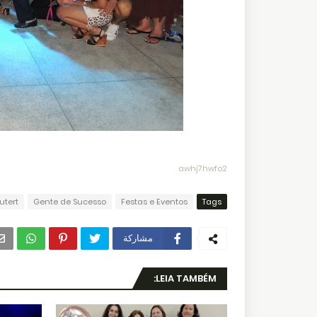
awhj7hwfo2
utert
Gente de Sucesso
Festas e Eventos
Tags
مشاركة
LEIA TAMBÉM: