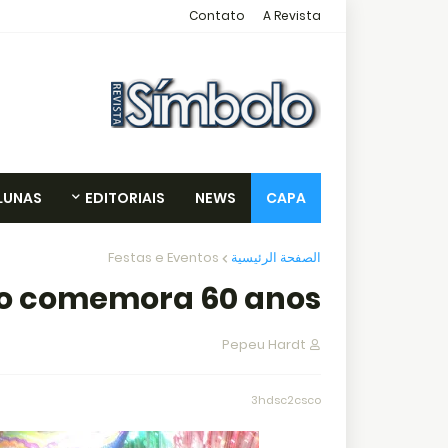
Contato
A Revista
LUNAS
EDITORIAIS
NEWS
CAPA
Festas e Eventos
الصفحة الرئيسية
o comemora 60 anos.
Pepeu Hardt
3hdsc2csco